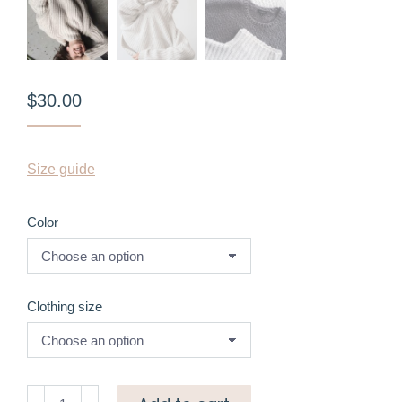
$
30.00
Size guide
Color
Clothing size
Super