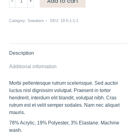
Add to cart
soft
funnel
sweater
Category:
Sweaters
SKU:
10-5-1-1-1
quantity
Description
Additional information
Morbi pellentesque rutrum scelerisque. Sed auctor
luctus nisl dignissim volutpat. Praesent in tortor
hendrerit, interdum elit blandit, volutpat nibh. Cras
rutrum est et velit semper sodales. Nam nec aliquet
mauris.
78% Acrylic, 19% Polyester, 3% Elastane. Machine
wash.