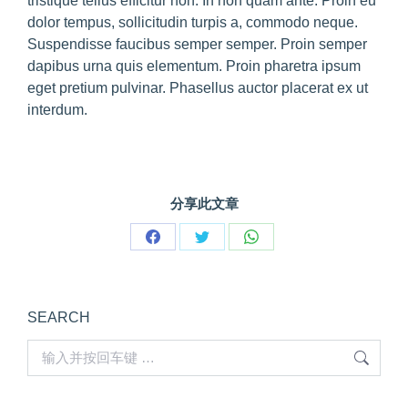
tristique tellus efficitur non. In non quam ante. Proin eu
dolor tempus, sollicitudin turpis a, commodo neque.
Suspendisse faucibus semper semper. Proin semper
dapibus urna quis elementum. Proin pharetra ipsum
eget pretium pulvinar. Phasellus auctor placerat ex ut
interdum.
分享此文章
Share
Share
Share
on
on
on
Facebook
Twitter
WhatsApp
SEARCH
Search: