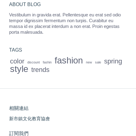
ABOUT BLOG
Vestibulum in gravida erat. Pellentesque eu erat sed odio
tempor dignissim fermentum non turpis. Curabitur eu
massa id ex placerat interdum a non erat. Proin egestas
porta malesuada.
TAGS
fashion
color
spring
discount
fashin
new
sale
style
trends
相關連結
新市鎮文化教育協會
訂閱我們