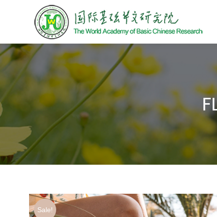
F
Sale!