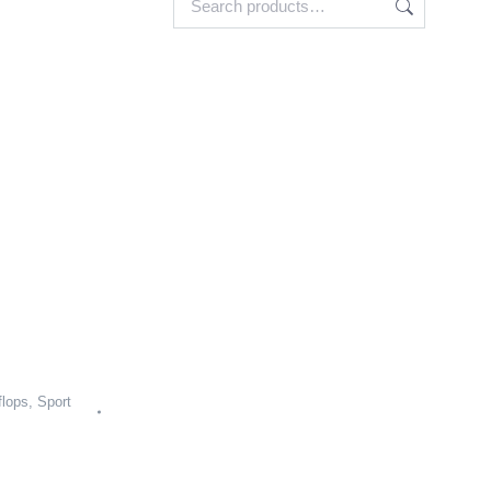
flops
,
Sport