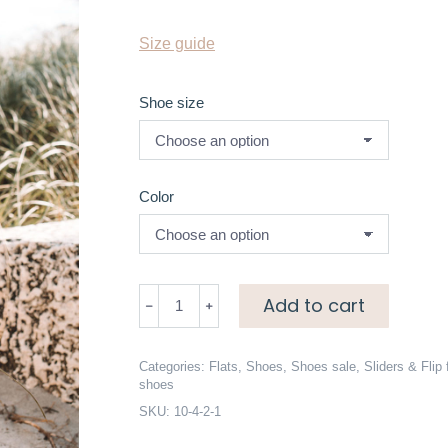
Size guide
Shoe size
Color
Flip
Add to cart
flop
sandals
in
Categories:
Flats
,
Shoes
,
Shoes sale
,
Sliders & Flip 
shoes
stripe
SKU:
10-4-2-1
quantity